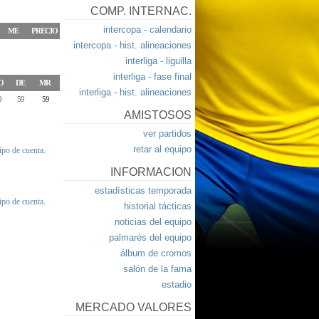
COMP. INTERNAC.
intercopa - calendario
ME
PRECIO
intercopa - hist. alineaciones
interliga - liguilla
interliga - fase final
O
DE
MR
interliga - hist. alineaciones
9
59
59
AMISTOSOS
ver partidos
retar al equipo
tipo de cuenta.
INFORMACION
estadísticas temporada
tipo de cuenta.
historial tácticas
noticias del equipo
palmarés del equipo
álbum de cromos
salón de la fama
estadio
MERCADO VALORES