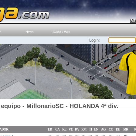
o
News
Ayuda / Wiki
Login:
 equipo - MillonarioSC - HOLANDA 4ª div.
ADOR
ED
CA
RE
VE
PA
RM
TI
EN
AG
CO
DE
MR
P