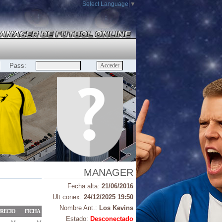
Select Language
▼
Pass:
MANAGER
Fecha alta:
21/06/2016
Ult conex:
24/12/2025 19:50
Nombre Ant.:
Los Kevins
RECIO
FICHA
Estado:
Desconectado