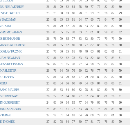
S LIZOLA
25
78
83
80
78
84
83
78
80
82
84
80
REJ NIEUWENHUY
26
81
79
82
84
78
80
77
77
82
80
80
ESTRE BRICHET
25
79
80
83
80
78
81
79
79
78
82
79
Y DAELMAN
25
81
85
83
81
84
77
80
78
84
77
80
SIETSMA
26
81
79
82
79
78
83
82
80
80
82
80
ÍAS REMO SAMAN
26
83
85
85
78
83
81
81
83
79
83
82
NS BEENHAKER
26
76
79
85
77
83
82
80
79
79
79
79
MANO SACRAMENT
26
81
85
82
80
80
77
82
83
76
78
80
GOSLAV KUZMIC
25
78
86
85
81
78
78
83
81
82
81
81
LIAM NEWMAN
27
81
82
82
78
83
83
82
84
77
83
81
RENS KOOPMANS
24
82
81
85
78
77
84
78
77
82
82
80
NA SLUITER
26
79
84
79
76
80
82
76
77
78
84
79
KE JANSEN
27
81
84
79
83
77
79
80
80
82
82
80
ROBU
25
80
84
86
80
79
84
80
84
80
80
81
BANG MALEPE
27
83
83
84
80
82
78
81
80
80
76
80
US FORMENAY
26
77
82
84
80
77
82
84
83
81
78
81
N GIJSBREGHT
24
83
80
84
83
77
84
79
83
78
79
80
HAEL SANABRIA
25
83
81
81
77
83
78
77
78
81
83
80
S TEBAK
27
79
81
84
81
84
76
80
79
82
81
80
AK THOMÉE
27
82
78
84
77
80
77
81
79
78
80
79