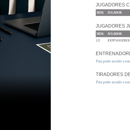
JUGADORES C
DEM.
JUGADOR
JUGADORES J
DEM.
JUGADOR
LD
JOEPP MANDROI
ENTRENADOR
Para poder acceder a est
TIRADORES DE
Para poder acceder a est