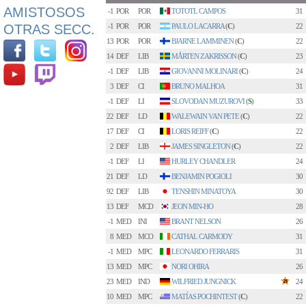
AMISTOSOS
-1
POR
POR
TOTOTL CAMPOS
31
OTRAS SECC.
-1
POR
POR
PAULO LACARRA
(
C
)
22
13
POR
POR
BJARNE LAMMINEN
(
C
)
22
14
DEF
LIB
MÅRTEN ZAKRISSON
(
C
)
23
-1
DEF
LIB
GIOVANNI MOLINARI
(
C
)
24
3
DEF
CI
BRUNO MALHOA
31
-1
DEF
LI
SLOVODAN MUZUROVI
(
S
)
33
22
DEF
LD
WALEWAIN VAN PETE
(
C
)
22
17
DEF
CI
LORIS REIFF
(
C
)
22
2
DEF
LIB
JAMES SINGLETON
(
C
)
22
-1
DEF
LI
HURLEY CHANDLER
24
21
DEF
LD
BENJAMIN POGIOLI
30
92
DEF
LIB
TENSHIN MINATOYA
30
13
DEF
MCD
JEON MIN-HO
28
-1
MED
INI
BRANT NELSON
26
8
MED
MCO
CATHAL CARMODY
31
-1
MED
MPC
LEONARDO FERRARIS
31
13
MED
MPC
NORI OHIRA
26
23
MED
IND
WILFRIED JUNGNICK
24
10
MED
MPC
MATÍAS POCHINTEST
(
C
)
22