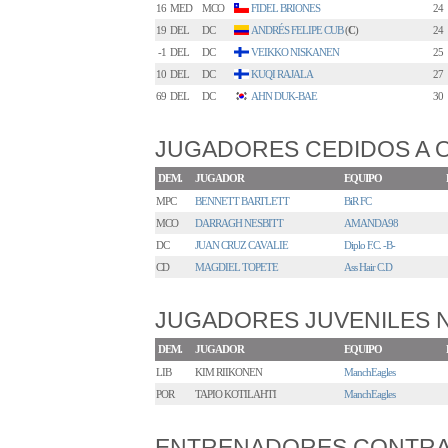
16
MED
MCO
FIDEL BRIONES
24
19
DEL
DC
ANDRÉS FELIPE CUB
(
C
)
24
-1
DEL
DC
VEIKKO NISKANEN
25
10
DEL
DC
KUQI RAJALA
27
69
DEL
DC
AHN DUK-BAE
30
JUGADORES CEDIDOS A 
DEM.
JUGADOR
EQUIPO
MPC
BENNETT BARTLETT
BiR FC
MCO
DARRAGH NESBITT
AMANDA98
DC
JUAN CRUZ CAVALIE
Diplo F.C. -B-
CD
MAGDIEL TOPETE
Ass Hair C.D
JUGADORES JUVENILES
DEM.
JUGADOR
EQUIPO
LIB
KIM RIIKONEN
ManchEagles
POR
TAPIO KOTILAHTI
ManchEagles
ENTRENADORES CONTR