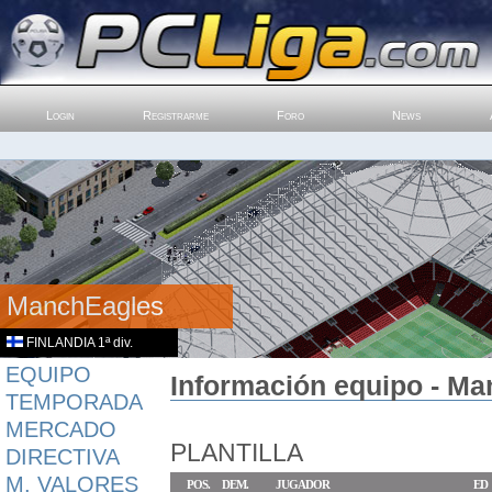
Login
Registrarme
Foro
News
ManchEagles
FINLANDIA 1ª div.
EQUIPO
Información equipo - Ma
TEMPORADA
MERCADO
PLANTILLA
DIRECTIVA
M. VALORES
POS.
DEM.
JUGADOR
ED