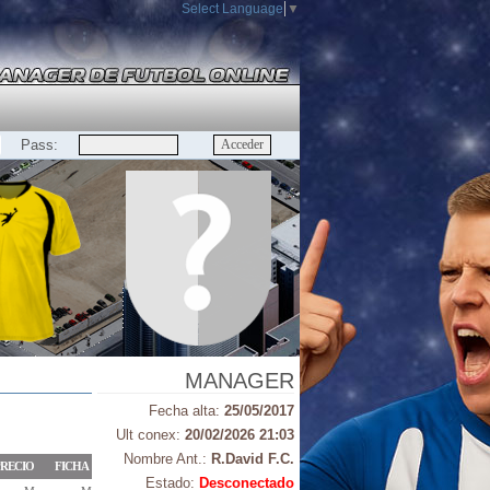
Select Language
▼
Pass:
MANAGER
Fecha alta:
25/05/2017
Ult conex:
20/02/2026 21:03
Nombre Ant.:
R.David F.C.
RECIO
FICHA
Estado:
Desconectado