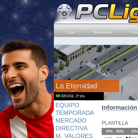
Login
Registrarme
For
La Eternidad
BRASIL 3ª div.
EQUIPO
Información 
TEMPORADA
MERCADO
PLANTILLA
DIRECTIVA
POS.
DEM.
JUG
M. VALORES