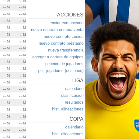
-.-- M
-.-- M
-.-- M
-.-- M
-.-- M
-.-- M
ACCIONES
-.-- M
-.-- M
enviar comunicado
-.-- M
-.-- M
nuevo contrato compra-venta
-.-- M
-.-- M
nuevo contrato cesión
-.-- M
-.-- M
nuevo contrato préstamo
-.-- M
-.-- M
nueva transferencia
-.-- M
-.-- M
agregar a cartera de equipos
-.-- M
-.-- M
petición de jugadores
-.-- M
-.-- M
pet. jugadores (cesiones)
-.-- M
-.-- M
LIGA
-.-- M
-.-- M
calendario
-.-- M
-.-- M
clasificación
-.-- M
-.-- M
resultados
-.-- M
-.-- M
hist. alineaciones
-.-- M
-.-- M
-.-- M
-.-- M
COPA
-.-- M
-.-- M
calendario
-.-- M
-.-- M
hist. alineaciones
-.-- M
-.-- M