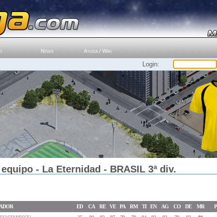
o
News
Ayuda / Wiki
Login:
equipo - La Eternidad - BRASIL 3ª div.
ADOR
ED
CA
RE
VE
PA
RM
TI
EN
AG
CO
DE
MR
P