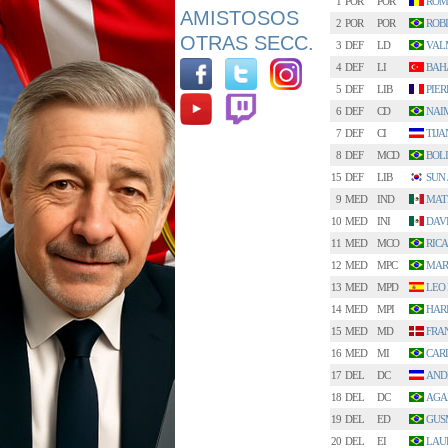
1
POR
POR
ROM
AMISTOSOS
2
POR
POR
ROB
OTRAS SECC.
3
DEF
LD
VAL
4
DEF
LI
BAH
5
DEF
LIB
PIER
6
DEF
CD
NAI
7
DEF
CI
TIJA
8
DEF
MCD
BOLI
15
DEF
LIB
SUN 
9
MED
IND
MAT
10
MED
INI
DAV
11
MED
MCO
RIC
12
MED
MPC
MAR
13
MED
MPD
LEO
14
MED
MPI
HAR
15
MED
MD
FRA
16
MED
MI
CAR
17
DEL
DC
AND
18
DEL
DC
AGA
19
DEL
ED
GUS
20
DEL
EI
LAU