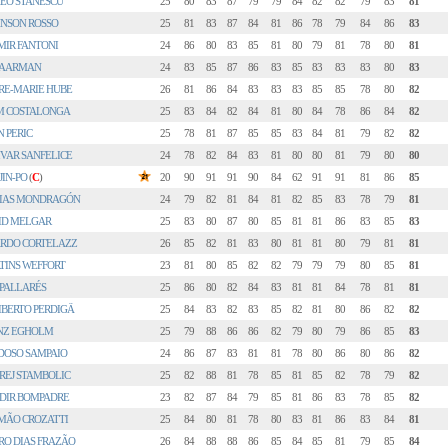
EO STANESCU
25
80
83
87
79
79
84
82
82
79
83
81
INSON ROSSO
25
81
83
87
84
81
86
78
79
84
86
83
MIR FANTONI
24
86
80
83
85
81
80
79
81
78
80
81
A ARMAN
24
83
85
87
86
83
85
83
83
83
80
83
RE-MARIE HUBE
26
81
86
84
83
83
83
85
85
78
80
82
M COSTALONGA
25
83
84
82
84
81
80
84
78
86
84
82
N PERIC
25
78
81
87
85
85
83
84
81
79
82
82
VAR SANFELICE
24
78
82
84
83
81
80
80
81
79
80
80
JIN-PO
(
C
)
20
90
91
91
90
84
62
91
91
81
86
85
IAS MONDRAGÓN
24
79
82
81
84
81
82
85
83
78
79
81
ID MELGAR
25
83
80
87
80
85
81
81
86
83
85
83
ARDO CORTELAZZ
26
85
82
81
83
80
81
81
80
79
81
81
TINS WEFFORT
23
81
80
85
82
82
79
79
79
80
85
81
 PALLARÉS
25
86
80
82
84
83
81
81
84
78
81
81
IBERTO PERDIGÄ
25
84
83
82
83
85
82
81
80
86
82
82
NZ EGHOLM
25
79
88
86
86
82
79
80
79
86
85
83
DOSO SAMPAIO
24
86
87
83
81
81
78
80
86
80
86
82
REJ STAMBOLIC
25
82
88
81
78
85
81
85
82
78
79
82
DIR BOMPADRE
23
82
87
84
79
85
81
86
83
78
85
82
MÃO CROZATTI
25
84
80
81
78
80
83
81
86
83
84
81
RO DIAS FRAZÃO
26
84
88
88
86
85
84
85
81
79
85
84