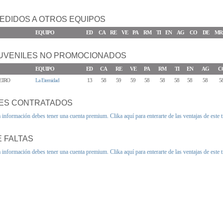
EDIDOS A OTROS EQUIPOS
EQUIPO
ED
CA
RE
VE
PA
RM
TI
EN
AG
CO
DE
MR
UVENILES NO PROMOCIONADOS
EQUIPO
ED
CA
RE
VE
PA
RM
TI
EN
AG
C
EIRO
La Eternidad
13
58
59
59
58
58
58
58
58
5
ES CONTRATADOS
a información debes tener una cuenta premium.
Clika aquí para enterarte de las ventajas de este 
 FALTAS
a información debes tener una cuenta premium.
Clika aquí para enterarte de las ventajas de este 