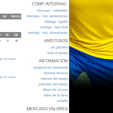
COMP. INTERNAC.
intercopa - calendario
intercopa - hist. alineaciones
ME
PRECIO
interliga - liguilla
interliga - fase final
interliga - hist. alineaciones
O
DE
MR
AMISTOSOS
8
58
58
ver partidos
retar al equipo
tipo de cuenta.
INFORMACION
estadísticas temporada
historial tácticas
tipo de cuenta.
noticias del equipo
palmarés del equipo
álbum de cromos
salón de la fama
estadio
MERCADO VALORES