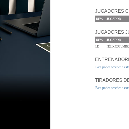
JUGADORES C
DEM.
JUGADOR
JUGADORES J
DEM.
JUGADOR
LD
FÉLIX COLUMBR
ENTRENADOR
Para poder acceder a est
TIRADORES DE
Para poder acceder a est