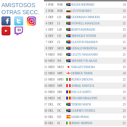
AMISTOSOS
1
POR
POR
ROGER SHEPPARD
24
OTRAS SECC.
2
POR
POR
LYUTTI RUSSEV
23
3
DEF
LD
GOODMAN CHIMODZI
23
4
DEF
LI
SYDWELL MASALESA
21
5
DEF
LIB
ROBYN KHOMANE
23
6
DEF
CD
SIBONGILE NYATHI
23
7
DEF
CI
GLENTON ERASMUS
21
8
DEF
MCD
GERALD MOKOENA
24
9
MED
IND
LELETU MASANABO
21
10
MED
INI
SIBONISO VILAKAZI
22
11
MED
MCO
NAKAZO TAMURA
23
12
MED
MPC
DERRICK TIMMS
24
13
MED
MPD
PLINIO CHIOGNA
22
14
MED
MPI
ANIBAL MAYGUA
21
15
MED
MD
ION LUCA MITU
23
16
MED
MI
EDUARD DRAGONEI
21
17
DEL
DC
TEBEHO MATSI
23
18
DEL
DC
GODFREY STOFILE
23
19
DEL
ED
MARIO PERAL
23
20
DEL
EI
JIMMY SIMPSON
21