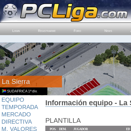
Login
Registrarme
Foro
News
La Sierra
SUDAFRICA 1ª div.
EQUIPO
Información equipo - La 
TEMPORADA
MERCADO
PLANTILLA
DIRECTIVA
M. VALORES
POS.
DEM.
JUGADOR
ED