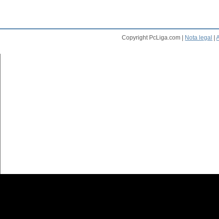
Copyright PcLiga.com |
Nota legal
|