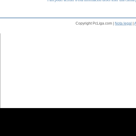
Para poder acceder a esta información debes tener una cuenta
Copyright PcLiga.com |
Nota legal
|