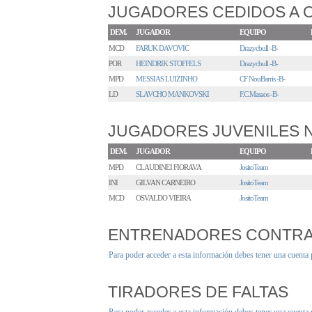
JUGADORES CEDIDOS A 
DEM.
JUGADOR
EQUIPO
MCD
FARUK DAVOVIC
Drazycbull -B-
POR
HEINDRIK STOFFELS
Drazycbull -B-
MPD
MESSIAS LUIZINHO
CF NouBarris -B-
LD
SLAVCHO MANKOVSKI
F.C.Masaos -B-
JUGADORES JUVENILES
DEM.
JUGADOR
EQUIPO
MPD
CLAUDINEI FIORAVA
JositoTeam
INI
GILVAN CARNEIRO
JositoTeam
MCD
OSVALDO VIEIRA
JositoTeam
ENTRENADORES CONTR
Para poder acceder a esta información debes tener una cuenta
TIRADORES DE FALTAS