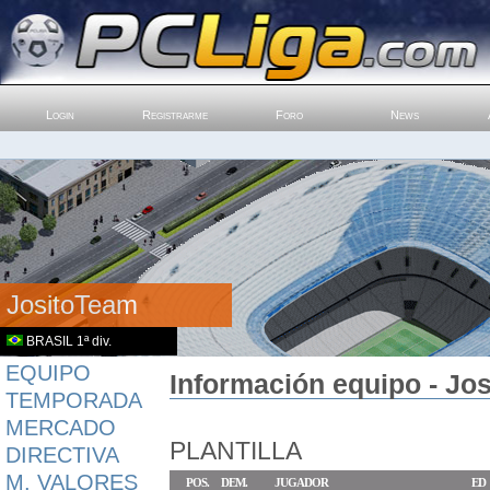
Login
Registrarme
Foro
News
JositoTeam
BRASIL 1ª div.
EQUIPO
Información equipo - Jos
TEMPORADA
MERCADO
PLANTILLA
DIRECTIVA
M. VALORES
POS.
DEM.
JUGADOR
ED