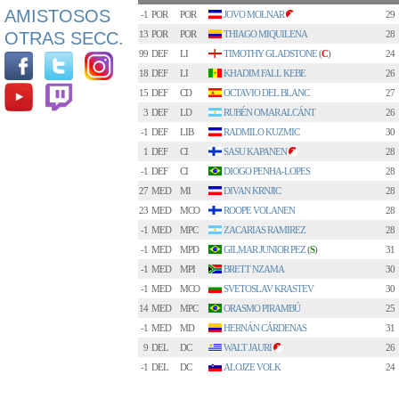
AMISTOSOS
-1
POR
POR
JOVO MOLNAR
29
2
OTRAS SECC.
13
POR
POR
THIAGO MIQUILENA
28
99
DEF
LI
TIMOTHY GLADSTONE
(
C
)
24
18
DEF
LI
KHADIM FALL KEBE
26
15
DEF
CD
OCTAVIO DEL BLANC
27
3
DEF
LD
RUBÉN OMAR ALCÁNT
26
-1
DEF
LIB
RADMILO KUZMIC
30
1
DEF
CI
SASU KAPANEN
28
3
-1
DEF
CI
DIOGO PENHA-LOPES
28
27
MED
MI
DIVAN KRNJIC
28
23
MED
MCO
ROOPE VOLANEN
28
-1
MED
MPC
ZACARIAS RAMIREZ
28
-1
MED
MPD
GILMAR JUNIOR PEZ
(
S
)
31
-1
MED
MPI
BRETT NZAMA
30
-1
MED
MCO
SVETOSLAV KRASTEV
30
14
MED
MPC
ORASMO PIRAMBÚ
25
-1
MED
MD
HERNÁN CÁRDENAS
31
9
DEL
DC
WALT JAURI
26
1
-1
DEL
DC
ALOJZE VOLK
24