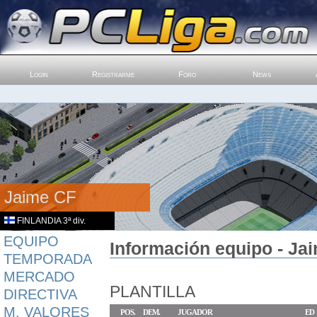
Login
Registrarme
Foro
News
Jaime CF
FINLANDIA 3ª div.
EQUIPO
Información equipo - Jai
TEMPORADA
MERCADO
PLANTILLA
DIRECTIVA
M. VALORES
POS.
DEM.
JUGADOR
ED