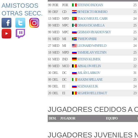
AMISTOSOS
99
POR
POR
STEFANO PADOAN
25
OTRAS SECC.
99
DEF
CD
BENEDICTO ROMERO
25
13
MED
MPD
TIAGO MIGUEL CARR
24
99
MED
MPC
DIMAS ESCAMILLA
25
99
MED
MPC
GERMAN RYAKHOVSKY
25
91
MED
MI
TSHEPO PHIRI
24
27
MED
MI
LEONARD WINFIELD
24
18
MED
MPD
TAMERLAN YELTSIN
25
61
MED
IND
STEFAN KLIMEK
23
99
MED
MCO
ABSALON HELIN
22
30
DEL
DC
ASLÁN LARKOV
31
99
DEL
DC
MAXIM SPILLANE
25
99
DEL
EI
KOZMA KULIK
24
20
DEL
EI
SEGHER HELLEBAUT
23
JUGADORES CEDIDOS A 
DEM.
JUGADOR
EQUIPO
JUGADORES JUVENILES