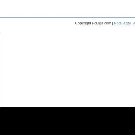
Copyright PcLiga.com |
Nota legal
|