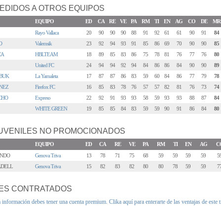
EDIDOS A OTROS EQUIPOS
EQUIPO
ED
CA
RE
VE
PA
RM
TI
EN
AG
CO
DE
MR
Rayo Vallaca
20
90
90
90
88
91
92
61
61
90
91
84
O
Valemsik
23
92
94
93
91
85
86
69
70
90
90
85
CA
HBLTEAM
18
89
85
83
86
75
78
81
76
77
76
80
United FC
24
94
94
92
94
84
86
86
84
90
90
89
BUK
La Yamaleta
17
87
87
86
83
59
60
84
86
77
79
78
NEZ
Firefox FC
16
85
83
78
76
57
57
82
81
76
73
74
CHO
Expreso
22
92
91
93
93
58
59
93
93
88
87
84
WHITE GREEN
19
85
85
84
83
59
59
90
91
86
84
80
UVENILES NO PROMOCIONADOS
EQUIPO
ED
CA
RE
VE
PA
RM
TI
EN
AG
C
ONDO
Genova Triva
13
78
71
75
68
59
59
59
59
5
ADELL
Genova Triva
15
82
83
82
80
80
78
59
59
7
ES CONTRATADOS
a información debes tener una cuenta premium.
Clika aquí para enterarte de las ventajas de este 