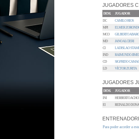
JUGADORES C
DEM.
JUGADOR
DC
CAMILO RIOS
MPI
ELMER ZOROND
MCO
GILBERTO ABAR
MD
JANO ALCIERI
CI
LADISLAO STAM
IND
RAIMUNDO JIME
CD
SIGFRIDO CAMA
LD
VÍCTOR ZURITA
JUGADORES J
DEM.
JUGADOR
INI
HERBERTO ACH
EI
REINALDO DON
ENTRENADOR
Para poder acceder a est