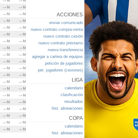
-.-- M
-.-- M
-.-- M
-.-- M
-.-- M
-.-- M
ACCIONES
-.-- M
-.-- M
enviar comunicado
-.-- M
-.-- M
nuevo contrato compra-venta
-.-- M
-.-- M
nuevo contrato cesión
-.-- M
-.-- M
nuevo contrato préstamo
-.-- M
-.-- M
nueva transferencia
-.-- M
-.-- M
agregar a cartera de equipos
-.-- M
-.-- M
petición de jugadores
-.-- M
-.-- M
pet. jugadores (cesiones)
-.-- M
-.-- M
LIGA
-.-- M
-.-- M
calendario
-.-- M
-.-- M
clasificación
-.-- M
-.-- M
resultados
-.-- M
-.-- M
hist. alineaciones
-.-- M
-.-- M
-.-- M
-.-- M
COPA
-.-- M
-.-- M
calendario
-.-- M
-.-- M
hist. alineaciones