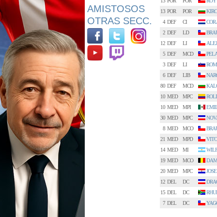
13
POR
POR
ROY
AMISTOSOS
13
POR
POR
KIR
OTRAS SECC.
4
DEF
CI
COR
2
DEF
LD
BRA
12
DEF
LI
ALE
5
DEF
MCD
PEL
3
DEF
LI
ROM
6
DEF
LIB
NAR
80
DEF
MCD
KAL
10
MED
MPC
ROLL
10
MED
MPI
EMI
30
MED
MPC
NOV
8
MED
MCO
BRA
21
MED
MPD
VITO
14
MED
MI
WIL
19
MED
MCO
DAM
20
MED
MPC
JOSE
12
DEL
DC
DRA
15
DEL
DC
RHU
7
DEL
DC
YAG