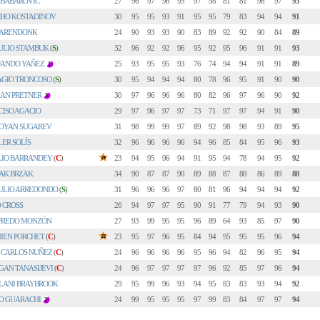
 BABAROVIC
27
96
97
96
95
97
98
81
81
96
97
93
CHO KOSTADINOV
30
95
95
93
91
95
95
79
83
94
94
91
 ARENDONK
24
90
93
93
90
83
89
92
92
90
84
89
ULIO STAMBUK
(
S
)
32
96
92
92
96
95
92
95
96
91
91
93
JANDO YAÑEZ
25
93
95
95
93
76
74
94
94
91
91
89
1
AGIO TRONCOSO
(
S
)
30
95
94
94
94
80
78
96
95
91
90
90
AN PRETNER
30
97
96
96
96
80
82
96
97
96
90
92
3
CISO AGACIO
29
97
96
97
97
73
71
97
97
94
91
90
OYAN SUGAREV
31
98
99
99
97
89
92
98
98
93
89
95
ER SOLÍS
32
96
96
96
96
94
96
85
84
95
96
93
LIO BARRANDEY
(
C
)
23
94
95
96
94
91
95
94
78
94
95
92
AK BRZAK
34
90
87
87
90
89
88
87
88
86
89
88
ULIO ARREDONDO
(
S
)
31
96
96
96
97
80
81
96
94
94
94
92
 CROSS
26
94
97
97
95
90
91
77
79
94
93
90
FREDO MONZÓN
27
93
99
95
95
96
89
64
93
85
97
90
IEN PORCHET
(
C
)
23
95
97
96
95
84
94
95
95
95
96
94
 CARLOS NUÑEZ
(
C
)
24
96
96
96
96
95
96
94
82
96
95
94
GAN TANASIJEVI
(
C
)
24
96
97
97
97
97
96
92
85
97
96
94
LANI BRAYBROOK
29
95
99
96
93
94
95
83
83
93
94
92
O GUARACHI
24
99
95
95
95
97
99
83
84
97
97
94
2