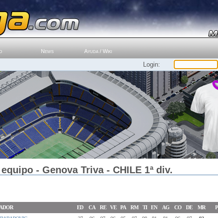
o
News
Ayuda / Wiki
Login:
equipo - Genova Triva - CHILE 1ª div.
ADOR
ED
CA
RE
VE
PA
RM
TI
EN
AG
CO
DE
MR
P