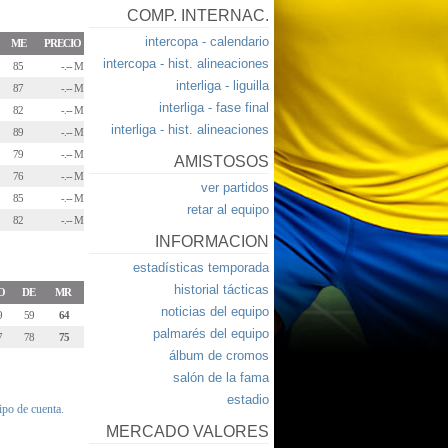
COMP. INTERNAC.
intercopa - calendario
ME
PRECIO
intercopa - hist. alineaciones
85
-.-- M
interliga - liguilla
87
-.-- M
interliga - fase final
82
-.-- M
interliga - hist. alineaciones
89
-.-- M
79
-.-- M
AMISTOSOS
76
-.-- M
ver partidos
85
-.-- M
retar al equipo
82
-.-- M
INFORMACION
estadísticas temporada
historial tácticas
O
DE
MR
noticias del equipo
9
59
64
palmarés del equipo
7
78
75
álbum de cromos
salón de la fama
estadio
tipo de cuenta.
MERCADO VALORES