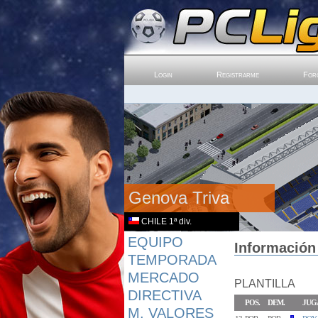
Login
Registrarme
For
Genova Triva
CHILE 1ª div.
EQUIPO
Información 
TEMPORADA
MERCADO
PLANTILLA
DIRECTIVA
POS.
DEM.
JUG
M. VALORES