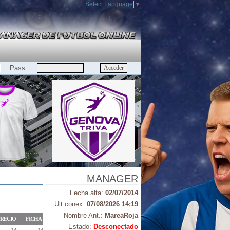
Select Language
▼
Pass:
MANAGER
Fecha alta:
02/07/2014
Ult conex:
07/08/2026 14:19
Nombre Ant.:
MareaRoja
RECIO
FICHA
Estado:
Desconectado