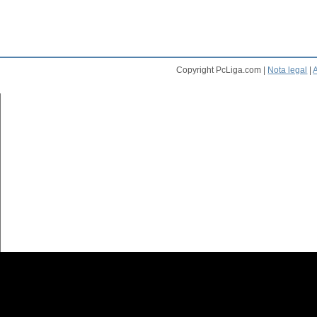
Copyright PcLiga.com |
Nota legal
|