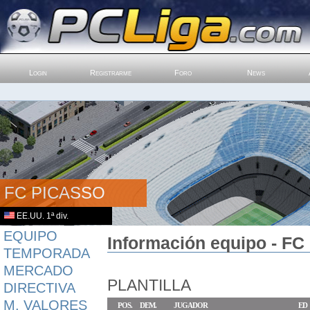
Login
Registrarme
Foro
News
FC PICASSO
EE.UU. 1ª div.
EQUIPO
Información equipo - FC
TEMPORADA
MERCADO
PLANTILLA
DIRECTIVA
M. VALORES
POS.
DEM.
JUGADOR
ED