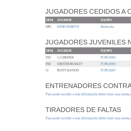
JUGADORES CEDIDOS A 
DEM.
JUGADOR
EQUIPO
MPC
ENNIO MORETTI
Becherovka
JUGADORES JUVENILES
DEM.
JUGADOR
EQUIPO
IND
C.J. GREINER
FC PICASSO
IND
CHESTER BEASLEY
FC PICASSO
CI
RUSTY ALWOOD
FC PICASSO
ENTRENADORES CONTR
Para poder acceder a esta información debes tener una cuenta
TIRADORES DE FALTAS
Para poder acceder a esta información debes tener una cuenta