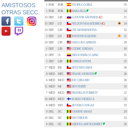
AMISTOSOS
1
POR
POR
TEOFILO COIRA
35
OTRAS SECC.
1
POR
POR
BARA SIGA
24
2
33
DEF
LIB
LUDOVIK SAVINSEK
(
C
)
25
35
DEF
LD
NELSON MASAFIERRO
(
C
)
24
14
DEF
LIB
OSCAR BARAHONA
32
5
DEF
LD
JOSTEINN KÄEHNE
31
24
DEF
LIB
WAYLON CAPRIATI
29
-1
DEF
LIB
CEDRIC JORDAN
30
22
DEF
CI
DIEGO PABLO CAPAC
35
5
DEF
LIB
GNIMA WOONI
25
17
MED
INI
SEGUNDO JARA
36
8
MED
MPC
FRANK WEBSTER
26
3
6
MED
MCO
JOE CHIGURH
36
11
MED
MI
BEN FERRY
33
7
MED
MCO
FRANKLIN FORREST
32
16
MED
MCO
KOKKO HEIKELÄ
35
8
MED
IND
SEVERO CANGAS
33
9
DEL
DC
YASSINE SHANI
29
19
DEL
DC
DIA THIOUB
33
9
DEL
DC
ABDOULAHI NGOMBET
26
1