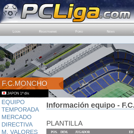
Login
Registrarme
Foro
News
F.C.MONCHO
JAPON 1ª div.
EQUIPO
Información equipo - F.
TEMPORADA
MERCADO
PLANTILLA
DIRECTIVA
M. VALORES
POS.
DEM.
JUGADOR
ED