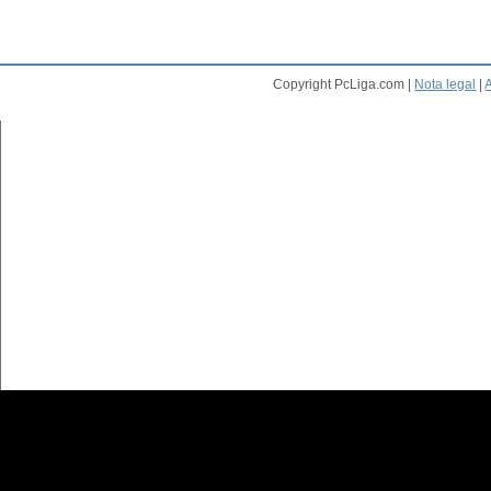
Copyright PcLiga.com |
Nota legal
|