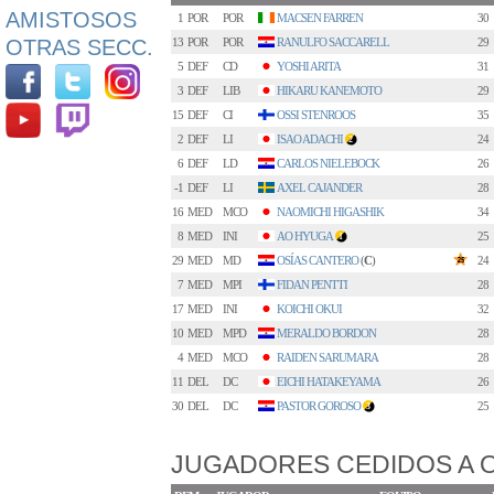
AMISTOSOS
1
POR
POR
MACSEN FARREN
30
OTRAS SECC.
13
POR
POR
RANULFO SACCARELL
29
5
DEF
CD
YOSHI ARITA
31
3
DEF
LIB
HIKARU KANEMOTO
29
15
DEF
CI
OSSI STENROOS
35
2
DEF
LI
ISAO ADACHI
24
2
6
DEF
LD
CARLOS NIELEBOCK
26
-1
DEF
LI
AXEL CAJANDER
28
16
MED
MCO
NAOMICHI HIGASHIK
34
8
MED
INI
AO HYUGA
25
1
29
MED
MD
OSÍAS CANTERO
(
C
)
24
7
MED
MPI
FIDAN PENTTI
28
17
MED
INI
KOICHI OKUI
32
10
MED
MPD
MERALDO BORDON
28
4
MED
MCO
RAIDEN SARUMARA
28
11
DEL
DC
EICHI HATAKEYAMA
26
30
DEL
DC
PASTOR GOROSO
25
3
JUGADORES CEDIDOS A 