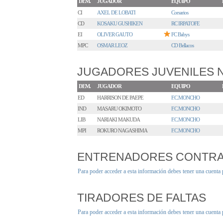
DEM.
JUGADOR
EQUIPO
CI
AXEL DE LOBATI
Corsarios
CD
KOSAKU GUSHIKEN
RC IRPATOFE
EI
OLIVER GAUTO
FC Babys
MPC
OSMAR LEOZ
CD Bellacos
JUGADORES JUVENILES
DEM.
JUGADOR
EQUIPO
ED
HARRISON DE PAEPE
F.C.MONCHO
IND
MASARU OKIMOTO
F.C.MONCHO
LIB
NARIAKI MAKUDA
F.C.MONCHO
MPI
ROKURO NAGASHIMA
F.C.MONCHO
ENTRENADORES CONTR
Para poder acceder a esta información debes tener una cuenta
TIRADORES DE FALTAS
Para poder acceder a esta información debes tener una cuenta