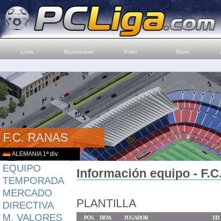
Login
Registrarme
Foro
News
F.C. RANAS
ALEMANIA 1ª div.
EQUIPO
Información equipo - F.
TEMPORADA
MERCADO
PLANTILLA
DIRECTIVA
M. VALORES
POS.
DEM.
JUGADOR
ED