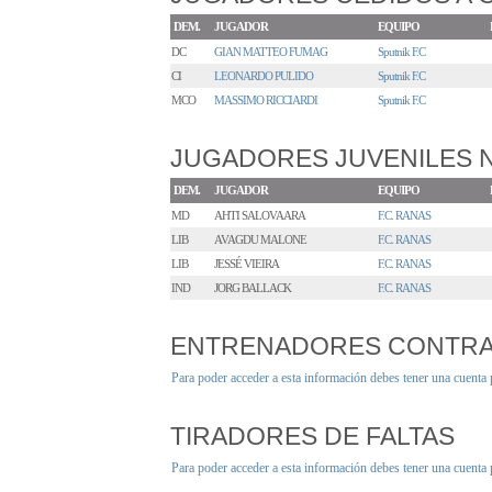
DEM.
JUGADOR
EQUIPO
DC
GIAN MATTEO FUMAG
Sputnik F.C
CI
LEONARDO PULIDO
Sputnik F.C
MCO
MASSIMO RICCIARDI
Sputnik F.C
JUGADORES JUVENILES
DEM.
JUGADOR
EQUIPO
MD
AHTI SALOVAARA
F.C. RANAS
LIB
AVAGDU MALONE
F.C. RANAS
LIB
JESSÉ VIEIRA
F.C. RANAS
IND
JORG BALLACK
F.C. RANAS
ENTRENADORES CONTR
Para poder acceder a esta información debes tener una cuenta
TIRADORES DE FALTAS
Para poder acceder a esta información debes tener una cuenta