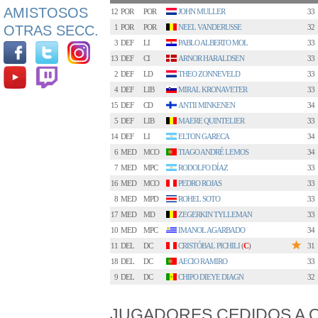
AMISTOSOS
12
POR
POR
JOHN MULLER
33
OTRAS SECC.
1
POR
POR
NEEL VANDERUSSE
32
3
DEF
LI
PABLO ALBERTO MOL
33
13
DEF
CI
ARNOR HARALDSEN
33
2
DEF
LD
THEO ZONNEVELD
33
4
DEF
LIB
MIRAL KRONAVETER
33
15
DEF
CD
ANTII MINKENEN
34
5
DEF
LIB
MAERE QUINTELIER
33
14
DEF
LI
ELTON GARECA
34
6
MED
MCO
TIAGO ANDRÉ LEMOS
34
7
MED
MPC
RODOLFO DÍAZ
33
16
MED
MCO
PEDRO ROJAS
33
8
MED
MPD
ROHEL SOTO
33
17
MED
MD
ZEGERKIN TYLLEMAN
33
10
MED
MPC
IMANOL AGARBADO
34
11
DEL
DC
CRISTÓBAL PICHILI
(
C
)
31
18
DEL
DC
AECIO RAMIRO
33
9
DEL
DC
CHIPO DIEYE DIAGN
32
JUGADORES CEDIDOS A 