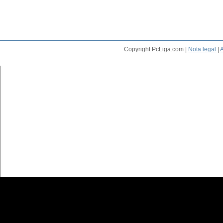
Copyright PcLiga.com |
Nota legal
|