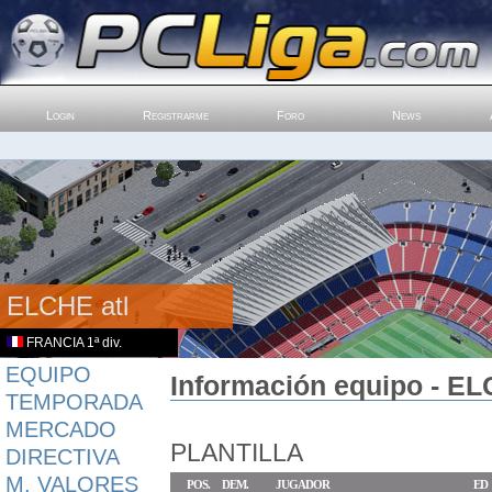
Login
Registrarme
Foro
News
ELCHE atl
FRANCIA 1ª div.
EQUIPO
Información equipo - ELC
TEMPORADA
MERCADO
PLANTILLA
DIRECTIVA
M. VALORES
POS.
DEM.
JUGADOR
ED