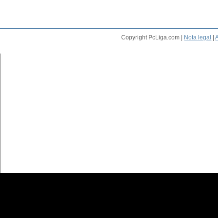
Copyright PcLiga.com |
Nota legal
|