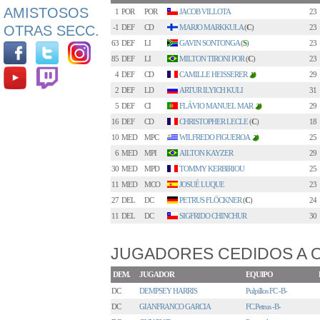
AMISTOSOS
1
POR
POR
JACOB VILLOTA
23
OTRAS SECC.
-1
DEF
CD
MARJO MARKKULA
(
C
)
23
63
DEF
LI
GAVIN SONTONGA
(
S
)
23
85
DEF
LI
MILTON TIRONI POR
(
C
)
23
4
DEF
CD
CAMILLE HEISSERER
29
1
2
DEF
LD
ARTUR ILYICH KULI
31
5
DEF
CI
FLÁVIO MANUEL MAR
29
3
16
DEF
CD
CHRISTOPHER LECLE
(
C
)
18
10
MED
MPC
WILFREDO FIGUEROA
25
2
6
MED
MPI
AILTON KAYZER
29
30
MED
MPD
TOMMY KERBIRIOU
25
11
MED
MCO
JOSUÉ LUQUE
23
27
DEL
DC
PETRUS FLÖCKNER
(
C
)
24
11
DEL
DC
SIGFRIDO CHINCHUR
30
JUGADORES CEDIDOS A 
DEM.
JUGADOR
EQUIPO
DC
DEMPSEY HARRIS
Pulpillos FC -B-
DC
GIANFRANCO GARCIA
FC.Petrus -B-