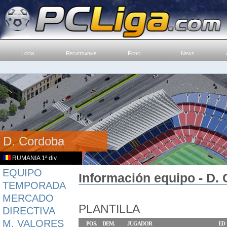
Login
Registrarme
Foro
News
D. Cordoba
RUMANIA 1ª div.
EQUIPO
Información equipo - D.
TEMPORADA
MERCADO
PLANTILLA
DIRECTIVA
M. VALORES
POS.
DEM.
JUGADOR
ED