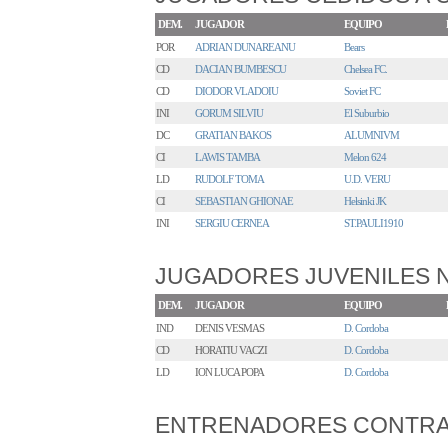
DEM.
JUGADOR
EQUIPO
POR
ADRIAN DUNAREANU
Bears
CD
DACIAN BUMBESCU
Chelsea FC.
CD
DIODOR VLADOIU
Soviet FC
INI
GORUM SILVIU
El Suburbio
DC
GRATIAN BAKOS
ALUMNIVM
CI
LAWIS TAMBA
Melon 624
LD
RUDOLF TOMA
U.D. VERU
CI
SEBASTIAN GHIONAE
Helsinki JK
INI
SERGIU CERNEA
ST.PAULI1910
JUGADORES JUVENILES
DEM.
JUGADOR
EQUIPO
IND
DENIS VESMAS
D. Cordoba
CD
HORATIU VACZI
D. Cordoba
LD
ION LUCA POPA
D. Cordoba
ENTRENADORES CONTR