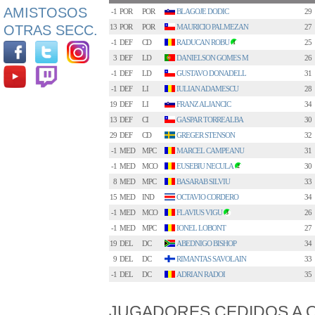
AMISTOSOS
-1
POR
POR
BLAGOJE DODIC
29
OTRAS SECC.
13
POR
POR
MAURICIO PALMEZAN
27
-1
DEF
CD
RADUCAN ROBU
25
1
3
DEF
LD
DANIELSON GOMES M
26
-1
DEF
LD
GUSTAVO DONADELL
31
-1
DEF
LI
IULIAN ADAMESCU
28
19
DEF
LI
FRANZ ALJANCIC
34
13
DEF
CI
GASPAR TORREALBA
30
29
DEF
CD
GREGER STENSON
32
-1
MED
MPC
MARCEL CAMPEANU
31
-1
MED
MCO
EUSEBIU NECULA
30
2
8
MED
MPC
BASARAB SILVIU
33
15
MED
IND
OCTAVIO CORDERO
34
-1
MED
MCO
FLAVIUS VIGU
26
3
-1
MED
MPC
IONEL LOBONT
27
19
DEL
DC
ABEDNIGO BISHOP
34
9
DEL
DC
RIMANTAS SAVOLAIN
33
-1
DEL
DC
ADRIAN RADOI
35
JUGADORES CEDIDOS A 