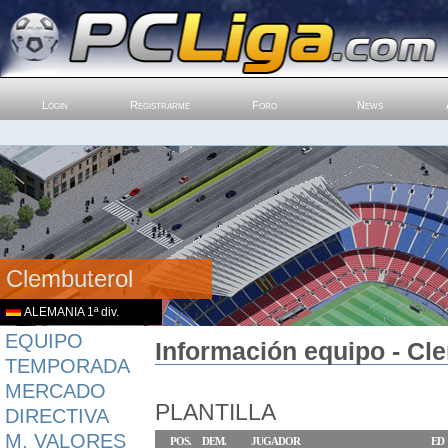
Login
Registrarme
Foro
News
Clembuterol
ALEMANIA 1ª div.
EQUIPO
Información equipo - Cl
TEMPORADA
MERCADO
PLANTILLA
DIRECTIVA
M. VALORES
POS.
DEM.
JUGADOR
ED