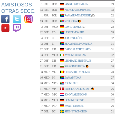
AMISTOSOS
1
POR
POR
IAN KLOSTERMANN
29
OTRAS SECC.
13
POR
POR
NICHOLAS ROMINGER
33
1
POR
POR
RAMAHLWE MOTSEPE
(
C
)
22
13
POR
POR
SIPHO SHAI
25
1
2
DEF
MCD
DAVID LEMKE
(
C
)
22
12
DEF
LD
LESEDI MOKABA
33
4
DEF
CI
JURGEN GLÖEL
32
2
DEF
LI
BENJAMIN MNCWANGA
31
12
DEF
LIB
DARIO PLATTENHARD
31
3
DEF
MCD
AVAON CORRIGAN
32
27
DEF
LIB
LIENHARD BRENNAUE
27
21
DEF
LIB
SPAS OBRESHKOV
26
3
8
MED
MD
GEERAERT DE KOKER
28
16
MED
INI
ZAMA NYOKA
27
20
MED
MPD
POEN LOKE
34
11
MED
MPI
RODREK ANDERSDATT
26
2
7
MED
MPC
SONNY ARENDONK
30
6
MED
MCO
DOMINIC BECKE
27
7
MED
IND
EWALT NIEBERL
26
7
DEL
DC
STEIN STRÖMGREN
21