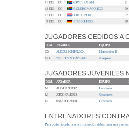
11
DEL
DC
KERMIT RALANI
21
18
DEL
DC
HLOMPHO MAGOLEGO
29
17
DEL
DC
COR GADZURIC
32
9
DEL
DC
VITUS SCHEDER
28
JUGADORES CEDIDOS A 
DEM.
JUGADOR
EQUIPO
CD
ALDOUS SCHIPPLOCK
Mujeresrobot -B-
MPD
WILHELM SCHÄFERME
cf los patos
JUGADORES JUVENILES
DEM.
JUGADOR
EQUIPO
MI
ALFRED ZEBITZ
Clembuterol
LI
JORG HOWEDES
Clembuterol
LI
RALF HOLZNER
Clembuterol
ENTRENADORES CONTR
Para poder acceder a esta información debes tener una cuenta