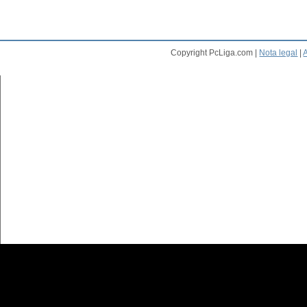
Copyright PcLiga.com |
Nota legal
|