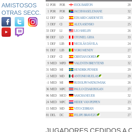
AMISTOSOS
12
POR
POR
JOCK BARTON
28
OTRAS SECC.
1
POR
POR
JACOB RASELEMANE
32
12
DEF
LD
EDUARD CARDENETE
28
3
DEF
CI
ALEX ASENSIO
25
33
DEF
LI
LEO SHELBY
26
98
DEF
LD
OTONIEL GIHA
33
5
DEF
LIB
NICOLÁS DÁVILA
24
91
DEF
LIB
YORO MENDY
27
3
DEF
CI
CRISTIAN DORTA
32
1
9
MED
MPD
VALENTIN BREYTENB
32
31
MED
MI
HENDRIK PENSER
29
-1
MED
MD
ANTONIO RUELAS
29
3
-1
MED
MI
RUDOLPH WATKOWIAK
26
36
MED
MPC
PAULO CESAR BOGAN
27
96
MED
MCO
SASCHA NEUER
32
24
MED
MPC
HIDDE VAN PEPPEN
23
15
MED
MD
VITO CEBRIAN
26
81
DEL
DC
FELIPE BRAVEZO
27
2
JUGADORES CEDIDOS A 