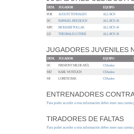
DEM.
JUGADOR
EQUIPO
POR
AUGUST TENHAGEN
ALL-BCN
DC
RAPHAEL REICHLICH
ALL-BCN -B-
MPC
RICKHART POLLAK
ALL-BCN -B-
LD
THEOBALD LUTHER
ALL-BCN -B-
JUGADORES JUVENILES
DEM.
JUGADOR
EQUIPO
DC
FREMONT MILDE-MÜL
CSAndres
MD
KARL WUSTLICH
CSAndres
MI
LORENZ BAK
CSAndres
ENTRENADORES CONTR
Para poder acceder a esta información debes tener una cuenta
TIRADORES DE FALTAS
Para poder acceder a esta información debes tener una cuenta