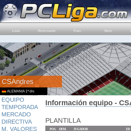
Login
Registrarme
Foro
News
CSAndres
ALEMANIA 1ª div.
EQUIPO
Información equipo - CS
TEMPORADA
MERCADO
PLANTILLA
DIRECTIVA
M. VALORES
POS.
DEM.
JUGADOR
ED