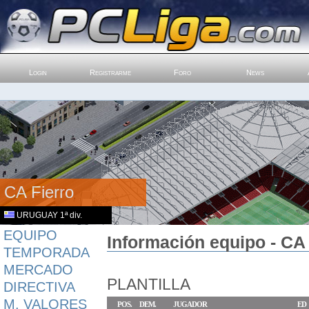
Login
Registrarme
Foro
News
CA Fierro
URUGUAY 1ª div.
EQUIPO
Información equipo - CA
TEMPORADA
MERCADO
PLANTILLA
DIRECTIVA
M. VALORES
POS.
DEM.
JUGADOR
ED