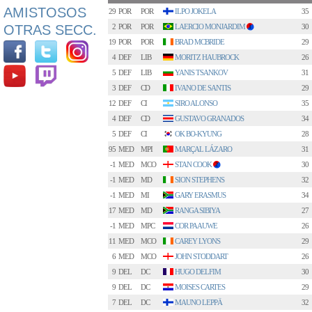
AMISTOSOS
29
POR
POR
ILPO JOKELA
35
OTRAS SECC.
2
POR
POR
LAERCIO MONJARDIM
30
1
19
POR
POR
BRAD MCBRIDE
29
4
DEF
LIB
MORITZ HAUBROCK
26
5
DEF
LIB
YANIS TSANKOV
31
3
DEF
CD
IVANO DE SANTIS
29
12
DEF
CI
SIRO ALONSO
35
4
DEF
CD
GUSTAVO GRANADOS
34
5
DEF
CI
OK BO-KYUNG
28
95
MED
MPI
MARÇAL LÁZARO
31
-1
MED
MCO
STAN COOK
30
2
-1
MED
MD
SION STEPHENS
32
-1
MED
MI
GARY ERASMUS
34
17
MED
MD
RANGA SIBIYA
27
-1
MED
MPC
COR PAAUWE
26
11
MED
MCO
CAREY LYONS
29
6
MED
MCO
JOHN STODDART
26
9
DEL
DC
HUGO DELFIM
30
9
DEL
DC
MOISES CARTES
29
7
DEL
DC
MAUNO LEPPÄ
32