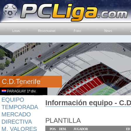
Login
Registrarme
Foro
News
C.D.Tenerife
PARAGUAY 1ª div.
EQUIPO
Información equipo - C.
TEMPORADA
MERCADO
PLANTILLA
DIRECTIVA
M. VALORES
POS.
DEM.
JUGADOR
ED