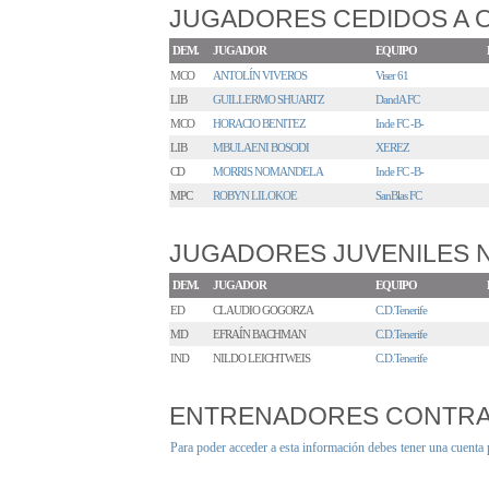
JUGADORES CEDIDOS A 
DEM.
JUGADOR
EQUIPO
MCO
ANTOLÍN VIVEROS
Viser 61
LIB
GUILLERMO SHUARTZ
DandA FC
MCO
HORACIO BENITEZ
Inde FC -B-
LIB
MBULAENI BOSODI
XEREZ
CD
MORRIS NOMANDELA
Inde FC -B-
MPC
ROBYN LILOKOE
SanBlas FC
JUGADORES JUVENILES
DEM.
JUGADOR
EQUIPO
ED
CLAUDIO GOGORZA
C.D.Tenerife
MD
EFRAÍN BACHMAN
C.D.Tenerife
IND
NILDO LEICHTWEIS
C.D.Tenerife
ENTRENADORES CONTR
Para poder acceder a esta información debes tener una cuenta