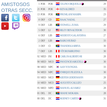
AMISTOSOS
1
POR
POR
CELINO ORQUIOLA
29
1
OTRAS SECC.
21
POR
POR
KEN ALDRED
35
13
POR
POR
PHUMLANI MASIPA
23
8
DEF
CD
ISAAC NADAL
27
9
DEF
LIB
SYDWELL ZUMA
29
5
DEF
LI
RILEY BEN ALTIDOR
30
6
DEF
LIB
MODESTO GALAVERNA
27
2
DEF
LIB
RAJKO HUBAD
33
3
DEF
CI
THANDEKA SIBIYA
30
7
DEF
LIB
VÍTOR FARRUFINO
30
92
MED
INI
CARLOS ALBERTO RI
28
90
MED
MCO
INOCENCIO ARGÜELL
30
3
98
MED
MPC
AAN YOUNGHA
33
94
MED
MPC
ENRIQUE FILIZZOLA
30
93
MED
MCO
KIEFER GERDEMANN
28
10
MED
MCO
AUGUSTO CALLIZO
25
95
MED
MPD
MANUEL ALVAREZ
28
81
DEL
DC
SHANE MOKABA
28
80
DEL
DC
RODNEY CARTES
31
2