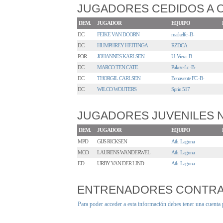
JUGADORES CEDIDOS A 
DEM.
JUGADOR
EQUIPO
DC
FEIKE VAN DOORN
maikelfc -B-
DC
HUMPHREY HEITINGA
RZDCA
POR
JOHANNES KARLSEN
U. Viera -B-
DC
MARCO TEN CATE
Pakete.f.c -B-
DC
THORGIL CARLSEN
Benavente FC -B-
DC
WILCO WOUTERS
Sprin 517
JUGADORES JUVENILES
DEM.
JUGADOR
EQUIPO
MPD
GIJS RICKSEN
Ath. Laguna
MCO
LAURENS WANDERWEL
Ath. Laguna
ED
URBY VAN DER LIND
Ath. Laguna
ENTRENADORES CONTR
Para poder acceder a esta información debes tener una cuenta