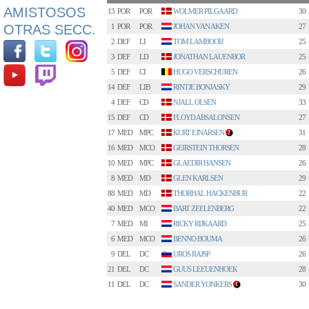
AMISTOSOS
13
POR
POR
WOLMER PILGAARD
30
OTRAS SECC.
1
POR
POR
JOHAN VAN AKEN
27
2
DEF
LI
TOM LAMBOOIJ
25
3
DEF
LD
JONATHAN LAUENBOR
25
5
DEF
CI
HUGO VERSCHUREN
26
14
DEF
LIB
RINTJE BONJASKY
29
4
DEF
CD
NJALL OLSEN
33
15
DEF
CD
FLOYD ABSALONSEN
27
17
MED
MPC
KURT EJNARSEN
31
2
16
MED
MCO
GEIRSTEIN THORSEN
28
10
MED
MPC
GLAEDIR HANSEN
26
8
MED
MD
GLEN KARLSEN
29
88
MED
MD
THORHAL HACKENBUR
22
40
MED
MCO
BART ZEELENBERG
22
7
MED
MI
RICKY RIJKAARD
25
6
MED
MCO
BENNO BOUMA
26
9
DEL
DC
UROS RAJSP
26
21
DEL
DC
GUUS LEEUENHOEK
28
11
DEL
DC
SANDER YONKERS
30
1