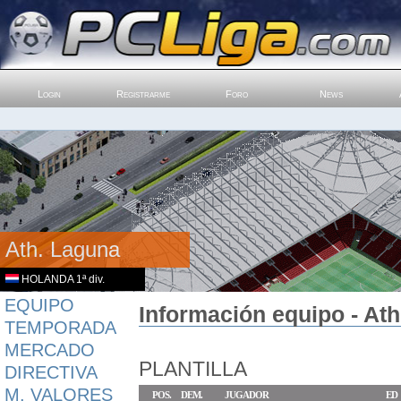
Login
Registrarme
Foro
News
Ath. Laguna
HOLANDA 1ª div.
EQUIPO
Información equipo - At
TEMPORADA
MERCADO
PLANTILLA
DIRECTIVA
M. VALORES
POS.
DEM.
JUGADOR
ED