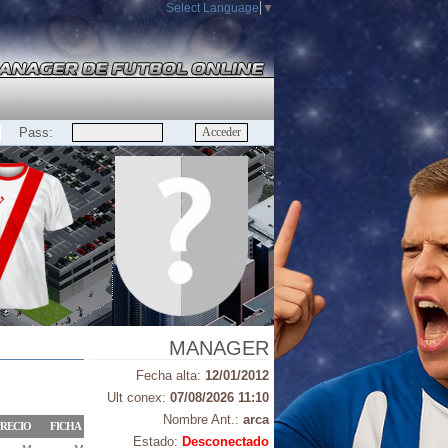
Select Language
▼
Pass:
MANAGER
Fecha alta:
12/01/2012
Ult conex:
07/08/2026 11:10
Nombre Ant.:
arca
RECIO
FICHA
Estado:
Desconectado