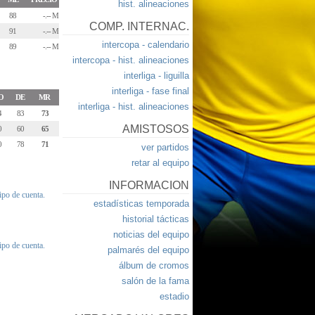
hist. alineaciones
88
-.-- M
COMP. INTERNAC.
91
-.-- M
intercopa - calendario
89
-.-- M
intercopa - hist. alineaciones
interliga - liguilla
interliga - fase final
O
DE
MR
interliga - hist. alineaciones
4
83
73
AMISTOSOS
0
60
65
0
78
71
ver partidos
retar al equipo
INFORMACION
tipo de cuenta.
estadísticas temporada
historial tácticas
noticias del equipo
tipo de cuenta.
palmarés del equipo
álbum de cromos
salón de la fama
estadio