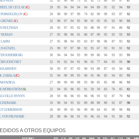
RES WEIN
32
92
90
90
75
92
92
73
80
95
97
87
HEEL DE CEULAE
(
C
)
29
95
94
94
94
94
94
89
91
92
94
93
N POPANGUELOV
(
C
)
29
98
99
97
99
74
82
99
99
93
87
92
S GRÜNKE
(
C
)
32
98
97
94
95
90
91
95
95
92
90
93
EN HULTMAN
28
95
97
95
92
83
88
99
97
91
89
92
F BOMAN
27
95
98
96
91
86
87
99
95
92
93
93
 LAHM
27
95
98
94
93
83
87
98
96
87
93
92
US KÜNZEL
25
99
97
97
98
92
95
67
93
91
91
92
TER SODERBURG
30
94
94
94
93
99
99
80
94
93
93
93
ÖRN JONEVRET
32
91
92
94
91
96
92
77
84
95
95
90
SI KAPANEN
30
93
97
97
93
90
93
89
87
93
94
92
OL ZABALA
(
C
)
31
94
99
99
95
90
91
96
85
94
93
93
AR FADIGA
27
98
99
99
98
93
98
85
85
98
86
93
JE BJÖRKSTRÖM
(
S
)
22
94
95
96
85
91
59
59
83
76
85
82
KO-VILLE HYNYN
28
93
96
96
93
96
96
93
92
87
79
92
 LINDMARK
33
90
94
95
92
89
88
89
89
92
87
90
GT GOMERSSON
26
99
99
95
96
99
99
64
81
99
99
93
L VON FRUNDSBE
28
98
96
96
91
95
96
65
94
91
99
92
EDIDOS A OTROS EQUIPOS
EQUIPO
ED
CA
RE
VE
PA
RM
TI
EN
AG
CO
DE
MR