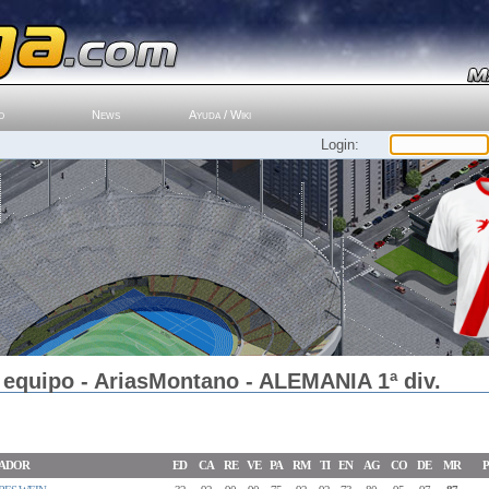
o
News
Ayuda / Wiki
Login:
 equipo - AriasMontano - ALEMANIA 1ª div.
ADOR
ED
CA
RE
VE
PA
RM
TI
EN
AG
CO
DE
MR
P