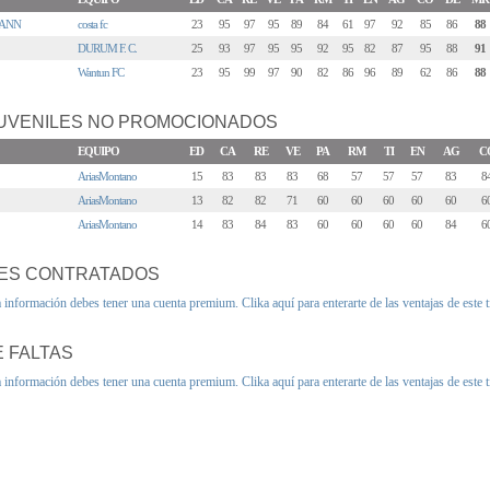
MANN
costa fc
23
95
97
95
89
84
61
97
92
85
86
88
DURUM F. C.
25
93
97
95
95
92
95
82
87
95
88
91
Wantun FC
23
95
99
97
90
82
86
96
89
62
86
88
UVENILES NO PROMOCIONADOS
EQUIPO
ED
CA
RE
VE
PA
RM
TI
EN
AG
C
AriasMontano
15
83
83
83
68
57
57
57
83
8
AriasMontano
13
82
82
71
60
60
60
60
60
6
AriasMontano
14
83
84
83
60
60
60
60
84
6
ES CONTRATADOS
a información debes tener una cuenta premium.
Clika aquí para enterarte de las ventajas de este 
 FALTAS
a información debes tener una cuenta premium.
Clika aquí para enterarte de las ventajas de este 