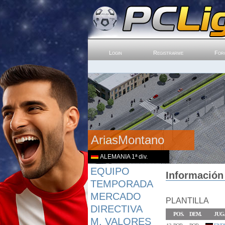
Login
Registrarme
For
AriasMontano
ALEMANIA 1ª div.
EQUIPO
Información
TEMPORADA
MERCADO
PLANTILLA
DIRECTIVA
POS.
DEM.
JUG
M. VALORES