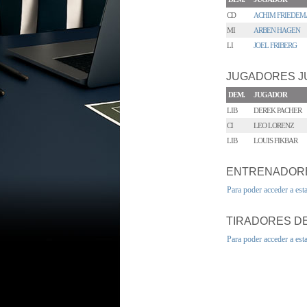
CD
ACHIM FRIEDE
MI
ARBEN HAGEN
LI
JOEL FRIBERG
JUGADORES J
DEM.
JUGADOR
LIB
DEREK PACHER
CI
LEO LORENZ
LIB
LOUIS FIKBAR
ENTRENADOR
Para poder acceder a est
TIRADORES DE
Para poder acceder a est