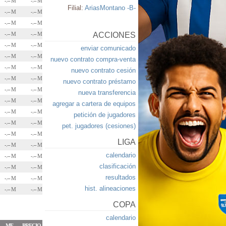
-.-- M
-.-- M
Filial:
AriasMontano -B-
-.-- M
-.-- M
-.-- M
-.-- M
-.-- M
-.-- M
ACCIONES
-.-- M
-.-- M
enviar comunicado
-.-- M
-.-- M
nuevo contrato compra-venta
-.-- M
-.-- M
nuevo contrato cesión
-.-- M
-.-- M
nuevo contrato préstamo
-.-- M
-.-- M
nueva transferencia
-.-- M
-.-- M
agregar a cartera de equipos
-.-- M
-.-- M
petición de jugadores
-.-- M
-.-- M
pet. jugadores (cesiones)
-.-- M
-.-- M
LIGA
-.-- M
-.-- M
calendario
-.-- M
-.-- M
clasificación
-.-- M
-.-- M
resultados
-.-- M
-.-- M
hist. alineaciones
-.-- M
-.-- M
COPA
calendario
ME
PRECIO