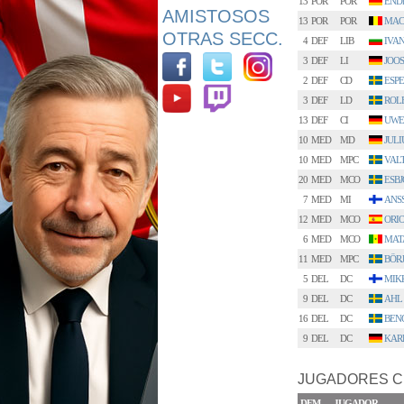
13
POR
POR
END
AMISTOSOS
13
POR
POR
MAC
OTRAS SECC.
4
DEF
LIB
IVA
3
DEF
LI
JOO
2
DEF
CD
ESP
3
DEF
LD
ROL
13
DEF
CI
UWE
10
MED
MD
JULI
10
MED
MPC
VAL
20
MED
MCO
ESBJ
7
MED
MI
ANS
12
MED
MCO
ORI
6
MED
MCO
MAT
11
MED
MPC
BÖR
5
DEL
DC
MIK
9
DEL
DC
AHL
16
DEL
DC
BEN
9
DEL
DC
KAR
JUGADORES C
DEM.
JUGADOR