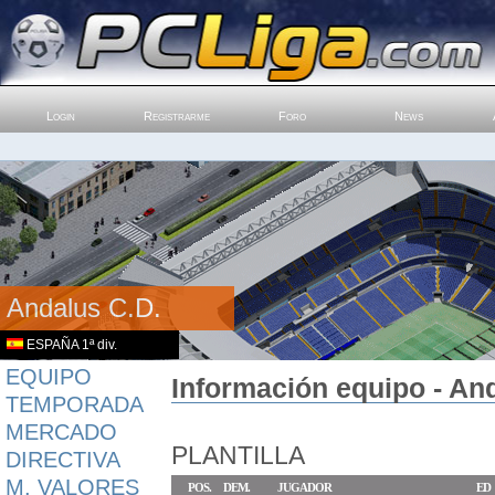
Login
Registrarme
Foro
News
Andalus C.D.
ESPAÑA 1ª div.
EQUIPO
Información equipo - And
TEMPORADA
MERCADO
PLANTILLA
DIRECTIVA
M. VALORES
POS.
DEM.
JUGADOR
ED