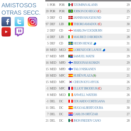
AMISTOSOS
1
POR
POR
TZOMPAN ALANIS
29
OTRAS SECC.
20
POR
POR
JOBSON DO REGO
(
C
)
25
3
DEF
CI
JANNIS HAUGESUND
27
97
DEF
LIB
THIORO AMADOU
(
C
)
30
2
DEF
CD
MARLOW COCKBURN
22
4
DEF
LIB
MAURICE O RIORDON
28
5
DEF
CD
HEDIN HENGE
31
2
18
MED
MCO
LORENZO DE LA NUE
31
1
17
MED
MPI
SAMUEL MATSI
29
16
MED
MPD
JIRIJOONAS KOSKIN
29
15
MED
MPD
TALO NISKANEN
22
18
MED
MPC
RUBÉN PLAZA
(
S
)
21
15
MED
MPC
CHEON KYU-HYUK
26
-1
MED
MPC
ELLIOT BRODEUR
(
C
)
25
8
MED
MCO
ANWELL WATERS
26
-1
DEL
DC
EDUARDO CORTEGANA
22
11
DEL
DC
HUGO ALBERTO DURA
30
7
DEL
DC
CARLOS ORTÚZAR
27
21
DEL
DC
JHON FREDDY CANO
28