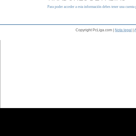
Para poder acceder a esta información debes tener una cuenta
Copyright PcLiga.com |
Nota legal
|