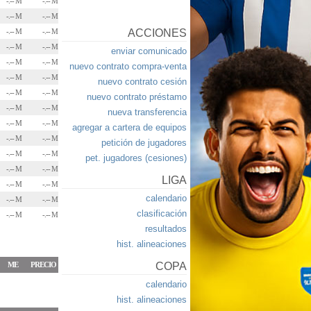
-.-- M
-.-- M
-.-- M
-.-- M
-.-- M
-.-- M
ACCIONES
-.-- M
-.-- M
enviar comunicado
-.-- M
-.-- M
nuevo contrato compra-venta
-.-- M
-.-- M
nuevo contrato cesión
-.-- M
-.-- M
nuevo contrato préstamo
-.-- M
-.-- M
nueva transferencia
-.-- M
-.-- M
agregar a cartera de equipos
-.-- M
-.-- M
petición de jugadores
-.-- M
-.-- M
pet. jugadores (cesiones)
-.-- M
-.-- M
LIGA
-.-- M
-.-- M
calendario
-.-- M
-.-- M
clasificación
-.-- M
-.-- M
resultados
hist. alineaciones
ME
PRECIO
COPA
calendario
hist. alineaciones