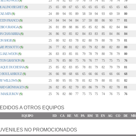
P SEUNG-WOO
(
S
)
25
76
92
83
79
76
79
74
81
76
74
79
QUALINO BEGHET
(
S
)
25
65
69
67
65
65
65
65
65
65
65
65
TAE-MIN
(
S
)
24
89
94
95
89
58
59
94
93
69
59
80
TZIN FRANCO
(
S
)
24
84
94
94
84
57
59
88
86
90
77
81
EBIO URANGA
(
S
)
26
81
89
88
86
85
85
82
86
82
84
84
ON CHAVARRIA
(
S
)
26
86
92
85
82
84
83
83
85
84
86
84
N SHOJI
(
S
)
25
80
92
83
78
82
80
79
80
78
79
81
ARE PESSOTTO
(
S
)
26
77
82
81
82
83
79
82
80
82
80
80
G JAE-WOON
(
S
)
26
83
83
85
81
79
78
79
80
78
79
80
TON GRAYSON
(
S
)
25
76
85
80
75
76
76
77
75
75
75
76
IAQUE DUCHESNA
(
S
)
25
85
82
83
85
78
81
79
82
79
79
81
O BOULAHROUZ
(
S
)
26
66
90
68
66
65
66
66
65
66
66
68
RY WILLOWS
(
S
)
25
80
95
95
78
81
82
79
80
81
81
82
ARD GRÖNHAGEN
(
S
)
26
82
85
82
79
83
86
79
79
82
78
81
I MASLIUKOV
(
S
)
25
76
82
80
77
75
75
75
74
76
75
76
EDIDOS A OTROS EQUIPOS
EQUIPO
ED
CA
RE
VE
PA
RM
TI
EN
AG
CO
DE
MR
UVENILES NO PROMOCIONADOS