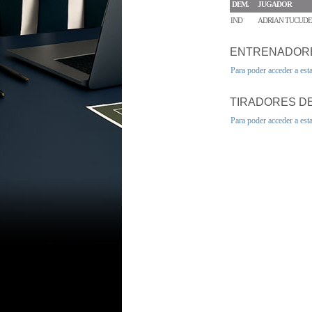
DEM.
JUGADOR
IND
ADRIAN TUCUD
ENTRENADOR
Para poder acceder a est
TIRADORES DE
Para poder acceder a est