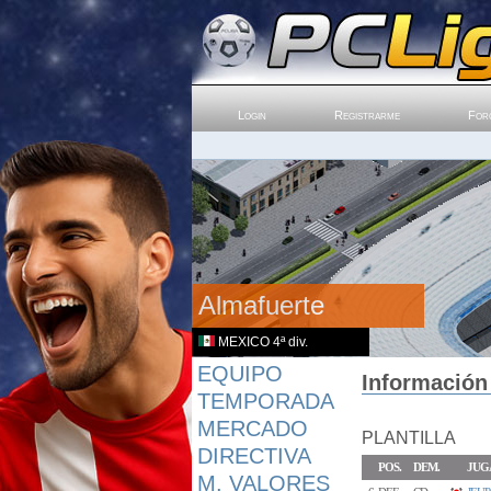
Login
Registrarme
For
Almafuerte
MEXICO 4ª div.
EQUIPO
Información 
TEMPORADA
MERCADO
PLANTILLA
DIRECTIVA
POS.
DEM.
JUG
M. VALORES