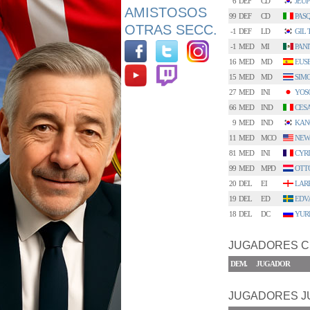
6
DEF
CD
JEU
AMISTOSOS
99
DEF
CD
PAS
OTRAS SECC.
-1
DEF
LD
GIL 
-1
MED
MI
PANI
16
MED
MD
EUS
15
MED
MD
SIM
27
MED
INI
YOSO
66
MED
IND
CES
9
MED
IND
KAN
11
MED
MCO
NEW
81
MED
INI
CYR
99
MED
MPD
OTT
20
DEL
EI
LAR
19
DEL
ED
EDV
18
DEL
DC
YUR
JUGADORES C
DEM.
JUGADOR
JUGADORES J