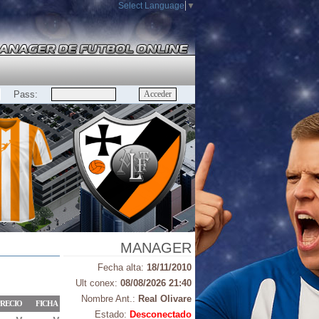
Select Language
▼
Pass:
MANAGER
Fecha alta:
18/11/2010
Ult conex:
08/08/2026 21:40
Nombre Ant.:
Real Olivare
RECIO
FICHA
Estado:
Desconectado