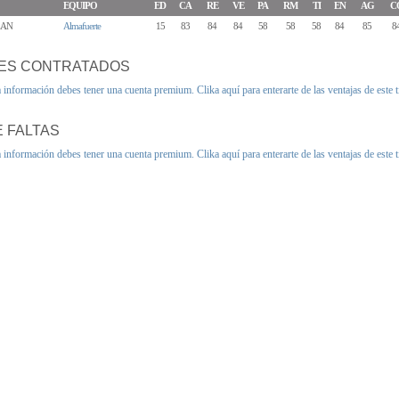
EQUIPO
ED
CA
RE
VE
PA
RM
TI
EN
AG
C
EAN
Almafuerte
15
83
84
84
58
58
58
84
85
8
ES CONTRATADOS
a información debes tener una cuenta premium.
Clika aquí para enterarte de las ventajas de este 
 FALTAS
a información debes tener una cuenta premium.
Clika aquí para enterarte de las ventajas de este 