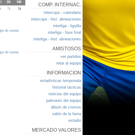
O
DE
MR
COMP. INTERNAC.
4
71
74
intercopa - calendario
intercopa - hist. alineaciones
interliga - liguilla
tipo de cuenta.
interliga - fase final
interliga - hist. alineaciones
AMISTOSOS
tipo de cuenta.
ver partidos
retar al equipo
INFORMACION
estadísticas temporada
historial tácticas
noticias del equipo
palmarés del equipo
álbum de cromos
salón de la fama
estadio
MERCADO VALORES