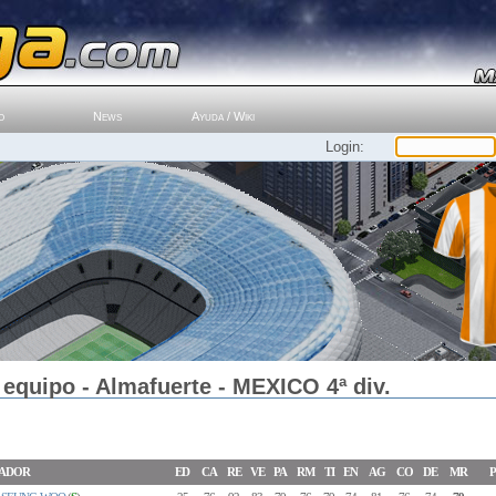
o
News
Ayuda / Wiki
Login:
equipo - Almafuerte - MEXICO 4ª div.
ADOR
ED
CA
RE
VE
PA
RM
TI
EN
AG
CO
DE
MR
P