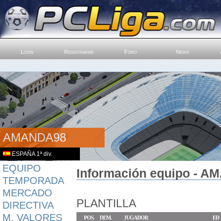
Login
Registrarme
Foro
News
AMANDA98
ESPAÑA 1ª div.
EQUIPO
Información equipo - A
TEMPORADA
MERCADO
PLANTILLA
DIRECTIVA
M. VALORES
POS.
DEM.
JUGADOR
ED