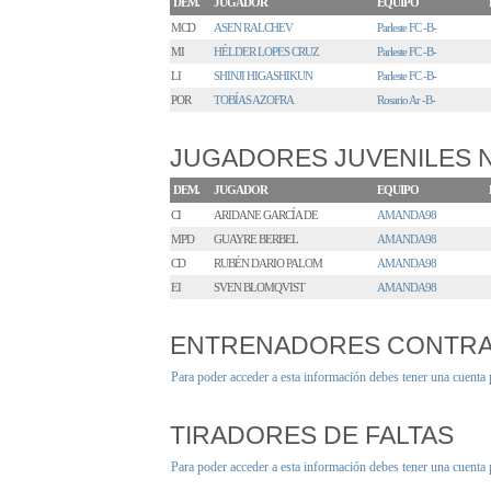
DEM.
JUGADOR
EQUIPO
MCD
ASEN RALCHEV
Parleste FC -B-
MI
HÉLDER LOPES CRUZ
Parleste FC -B-
LI
SHINJI HIGASHIKUN
Parleste FC -B-
POR
TOBÍAS AZOFRA
Rosario Ar -B-
JUGADORES JUVENILES
DEM.
JUGADOR
EQUIPO
CI
ARIDANE GARCÍA DE
AMANDA98
MPD
GUAYRE BERBEL
AMANDA98
CD
RUBÉN DARIO PALOM
AMANDA98
EI
SVEN BLOMQVIST
AMANDA98
ENTRENADORES CONTR
Para poder acceder a esta información debes tener una cuenta
TIRADORES DE FALTAS
Para poder acceder a esta información debes tener una cuenta