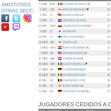
AMISTOSOS
77
POR
POR
RUGGIERO DE ANGEL
(
T
)
30
OTRAS SECC.
4
DEF
LIB
SHELDON DRYSDALE
26
3
4
DEF
CI
DUANE DUSING
(
T
)
27
5
DEF
CI
ARISTIDES GALAVER
27
94
DEF
MCD
LACHEZAR DYUSTABA
(
C
)
25
3
DEF
LI
AAN SEUNG
25
18
DEF
CI
ESKO-JUHANI RIIKO
26
58
MED
MD
O ROMYL
(
T
)
22
5
MED
MCO
PEDRO JOSE NARDEL
(
C
)
25
7
MED
MI
SPENCER GATLING
(
T
)
27
27
MED
MPC
VURNON NOOR
(
T
)
29
88
MED
MPC
ELIANO CHIAPELLA
28
2
17
MED
INI
LUTHER ROSENBERG
26
20
MED
MPD
MAURIZIO BOTTONE
26
10
DEL
DC
EDMOND BULUT
(
T
)
28
11
DEL
DC
BLAKE CHERRY
(
C
)
25
11
DEL
DC
WOLFGANG TUCHER
(
C
)
25
JUGADORES CEDIDOS A 