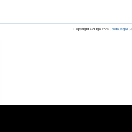
Copyright PcLiga.com |
Nota legal
|