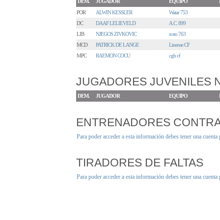
DEM.
JUGADOR
EQUIPO
POR
ALWIN KESSLER
Watar 753
DC
DAAF LELIEVELD
A.C. 899
LIB
NJEGOS ZIVKOVIC
xoto 763
MCD
PATRICK DE LANGE
Linense CF
MPC
RAEMON COCU
cgh cf
JUGADORES JUVENILES
DEM.
JUGADOR
EQUIPO
ENTRENADORES CONTR
Para poder acceder a esta información debes tener una cuenta
TIRADORES DE FALTAS
Para poder acceder a esta información debes tener una cuenta