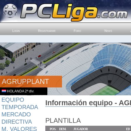
Login
Registrarme
Foro
News
AGRUPPLANT
HOLANDA 2ª div.
EQUIPO
Información equipo - A
TEMPORADA
MERCADO
PLANTILLA
DIRECTIVA
M. VALORES
POS.
DEM.
JUGADOR
ED