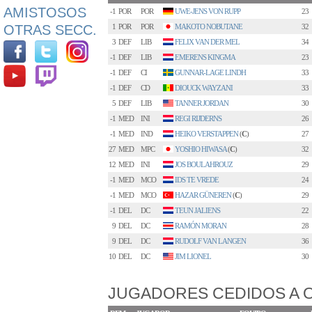
AMISTOSOS
-1
POR
POR
UWE-JENS VON RUPP
23
OTRAS SECC.
1
POR
POR
MAKOTO NOBUTANE
32
3
DEF
LIB
FELIX VAN DER MEL
34
-1
DEF
LIB
EMERENS KINGMA
23
-1
DEF
CI
GUNNAR-LAGE LINDH
33
-1
DEF
CD
DIOUCK WAYZANI
33
5
DEF
LIB
TANNER JORDAN
30
-1
MED
INI
REGI RIJDERNS
26
-1
MED
IND
HEIKO VERSTAPPEN
(
C
)
27
27
MED
MPC
YOSHIO HIWASA
(
C
)
32
12
MED
INI
JOS BOULAHROUZ
29
-1
MED
MCO
IDS TE VREDE
24
-1
MED
MCO
HAZAR GÜNEREN
(
C
)
29
-1
DEL
DC
TEUN JALIENS
22
9
DEL
DC
RAMÓN MORAN
28
9
DEL
DC
RUDOLF VAN LANGEN
36
10
DEL
DC
JIM LIONEL
30
JUGADORES CEDIDOS A 