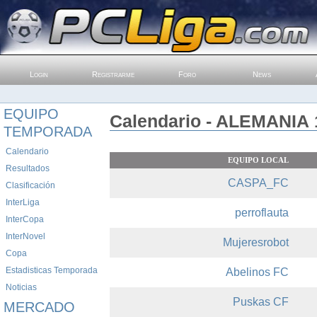
Login
Registrarme
Foro
News
EQUIPO
Calendario - ALEMANIA 1
TEMPORADA
Calendario
EQUIPO LOCAL
Resultados
CASPA_FC
Clasificación
InterLiga
perroflauta
InterCopa
InterNovel
Mujeresrobot
Copa
Estadisticas Temporada
Abelinos FC
Noticias
Puskas CF
MERCADO