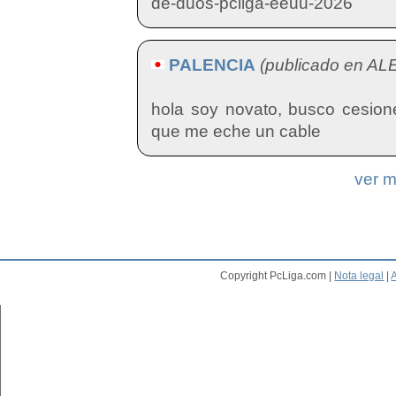
de-duos-pcliga-eeuu-2026
PALENCIA
(publicado en AL
hola soy novato, busco cesion
que me eche un cable
ver 
Copyright PcLiga.com |
Nota legal
|