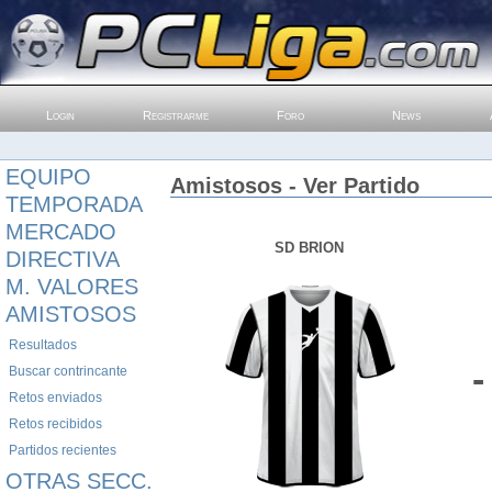
Login
Registrarme
Foro
News
EQUIPO
Amistosos - Ver Partido
TEMPORADA
MERCADO
SD BRION
DIRECTIVA
M. VALORES
AMISTOSOS
Resultados
-
Buscar contrincante
Retos enviados
Retos recibidos
Partidos recientes
OTRAS SECC.