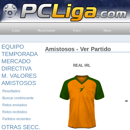
Login
Registrarme
Foro
News
EQUIPO
Amistosos - Ver Partido
TEMPORADA
MERCADO
REAL IRL
DIRECTIVA
M. VALORES
AMISTOSOS
Resultados
-
Buscar contrincante
Retos enviados
Retos recibidos
Partidos recientes
OTRAS SECC.