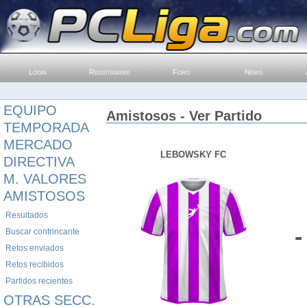
Login
Registrarme
Foro
News
EQUIPO
Amistosos - Ver Partido
TEMPORADA
MERCADO
LEBOWSKY FC
DIRECTIVA
M. VALORES
AMISTOSOS
Resultados
-
Buscar contrincante
Retos enviados
Retos recibidos
Partidos recientes
OTRAS SECC.